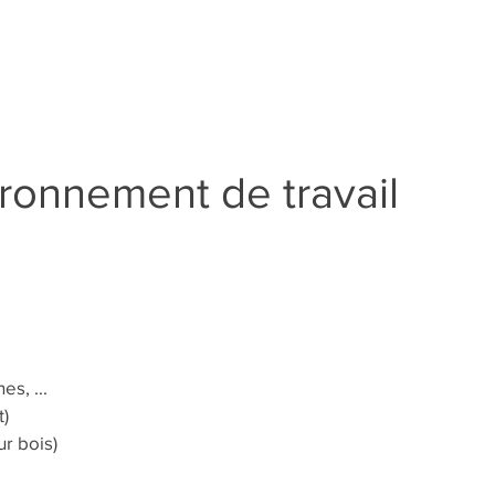
ironnement de travail
s, ...
)
ur bois)